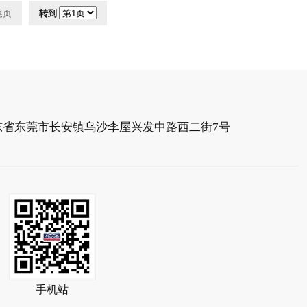
尾页
转到
东省东莞市长安镇乌沙李屋兴发中路西二街7号
手机站