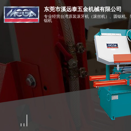
东莞市溪远泰五金机械有限公司
专业经营台湾原装滚牙机（滚丝机）、圆锯机、
锯机