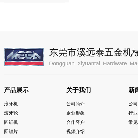
H-400S
东莞市溪远泰五金机
Dongguan Xiyuantai Hardware Mac
产品展示
关于我们
新
滚牙机
公司简介
公司
滚牙轮
企业形象
行业
圆锯机
合作客户
常见
圆锯片
视频介绍