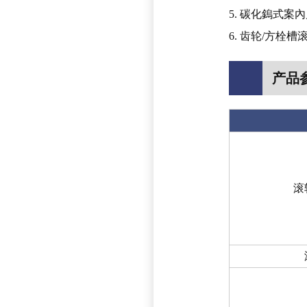
5. 碳化鎢式案
6. 齿轮/方栓槽
产品
滚