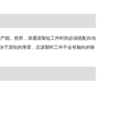
的产能。然而，滚通滚製短工件时则必须搭配自动
决于滚轮的厚度，且滚製时工件不会有轴向的移