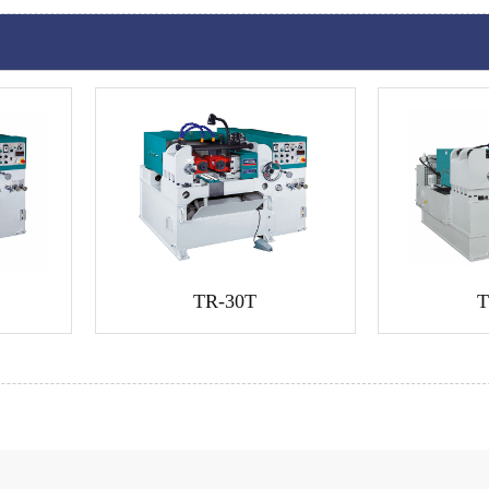
TR-30T
T