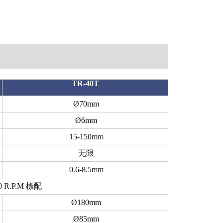
TR-40T
Ø70mm
Ø6mm
15-150mm
无限
0.6-8.5mm
60 R.P.M 標配
Ø180mm
Ø85mm