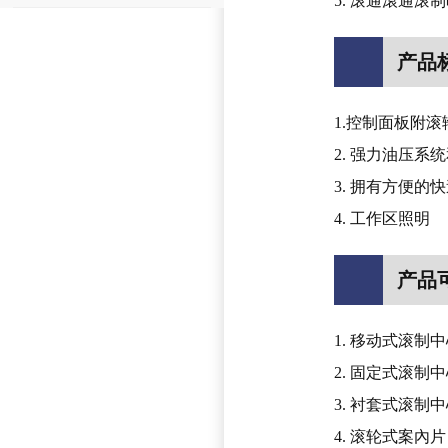
5. 滚通滾通
产品
1.控制面板附
2. 强力油压
3. 拥有方便
4. 工作区照明
产品
1. 移动式滚制
2. 固定式滚制
3. 衬套式滚制
4. 滚轮式案內片