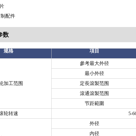
內片
滚制配件
参数
规格
項目
參考最大外径
最小外径
轮加工范围
定長滾製范围
滾通滾製范围
节距範圍
滚轮转速
5-
外径
內径