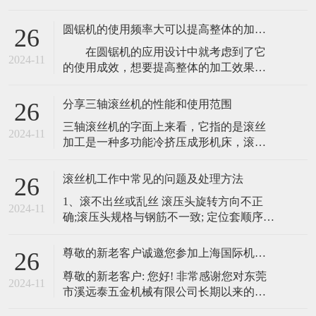
后期的正常使用，但光有好的质量，不注
重保养也会大大缩知圆锯机的使用寿命。
圆锯机的使用频率大可以提高整体的加工成效
26
定期护理可以保持机械的正常的工作状
在圆锯机的应用设计中就考虑到了它
态，可以延长金属圆锯机的使用寿命，将
2024-11
的使用成效，想要提高整体的加工效果，
金属圆锯机的机械故障率降到最低。
最基础的设计需求就是注重使用频率，提
一、我们在使用金属圆锯机，实心棒金属
高应用效果。在长期的建设加工中，这类
圆锯机
分享三轴滚丝机的性能和使用范围
26
机械设备的应用都很明显，确实可以提高
三轴滚丝机的字面上来看，它指的是滚丝
整体的加工设计需求，确保工厂满足每日
2024-11
加工是一种多功能冷挤压成形机床，滚丝
材料的供需水准。 现有的圆锯机应该
机能在其滚压力范围内在冷态下对工件进
都具备很明显的使用优势了，在使用过程
行螺纹、直纹、斜纹滚压等处理;是一种先
中可
滚丝机工作中常见的问题及处理方法
26
进的无切削加工，能有效地提高工件的内
1、滚不出丝或乱丝 滚压头旋转方向不正
在和表面质量，加工时产生的径向压应
2024-11
确;滚压头规格与钢筋不一致; 定位套顺序不
力，能显著提高工件的疲劳强度和扭转强
正确;滚压头顺序安装是否正确; 滚丝轮，定
度，是一种高效、节能、低耗的理想工
位套损坏; 2、不启动 空开，倒顺总停于闭
艺。 三轴滚
尊敬的新老客户诚邀您参加上海国际机床展览会莅临参观指导！
26
合;电源缺相; 热保护器起保护作用、保险烧
尊敬的新老客户: 您好! 非常感谢您对东莞
坏; 接线脱落，变压器已烧坏。 控制线路触
2024-11
市溪远泰五金机械有限公司长期以来的大
点是否损坏或接触不良。 检查停
力支持，我公司将于2024年9月24日（星期