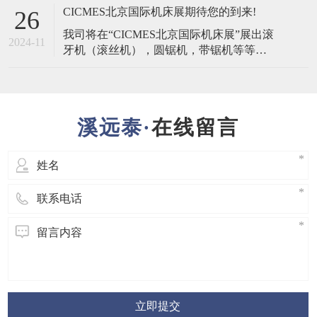
二）至28日（星期六），共5天在上海参加
CICMES北京国际机床展期待您的到来!
26
国际机床展览会, 4.1号馆，展位号C013，诚
我司将在“CICMES北京国际机床展”展出滚
邀您莅临参观指导!
2024-11
牙机（滚丝机），圆锯机，带锯机等等，
三轴同步 立式 滚牙机，将首次展出，敬请
期待。 东莞市溪远泰五金机械有限公司期
待您的到来! 展览名称: CIMES 北京国际机
床展 展出日期:2024年6月17日（星期一）
在线留言
至21日（星期五），共5天。每日9:
立即提交